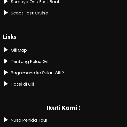
Semaya One Fast Boat
Scoot Fast Cruise
Links
Gili Map
Tentang Pulau Gili
Bagaimana ke Pulau Gili ?
Hotel di Gili
Ikuti Kami :
Nusa Penida Tour