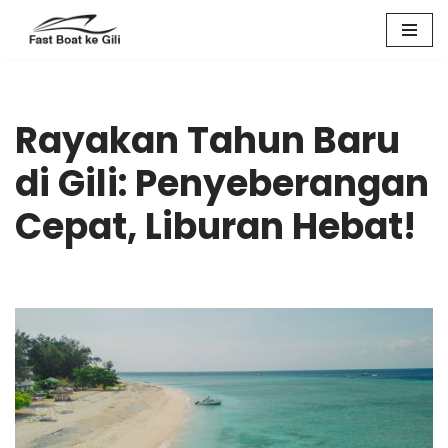
Skip
to
content
Rayakan Tahun Baru
di Gili: Penyeberangan
Cepat, Liburan Hebat!