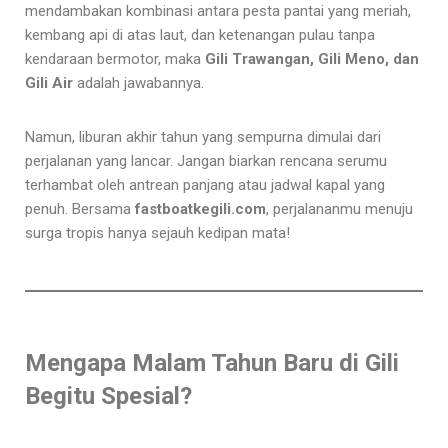
mendambakan kombinasi antara pesta pantai yang meriah,
kembang api di atas laut, dan ketenangan pulau tanpa
kendaraan bermotor, maka
Gili Trawangan, Gili Meno, dan
Gili Air
adalah jawabannya.
Namun, liburan akhir tahun yang sempurna dimulai dari
perjalanan yang lancar. Jangan biarkan rencana serumu
terhambat oleh antrean panjang atau jadwal kapal yang
penuh. Bersama
fastboatkegili.com
, perjalananmu menuju
surga tropis hanya sejauh kedipan mata!
Mengapa Malam Tahun Baru di Gili
Begitu Spesial?