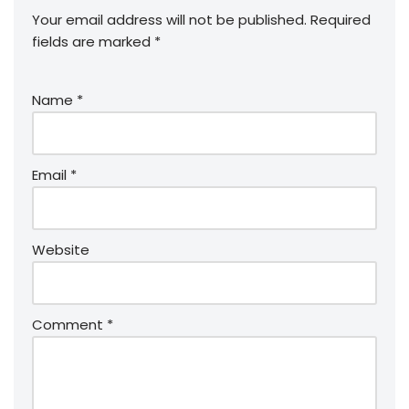
Your email address will not be published.
Required
fields are marked
*
Name
*
Email
*
Website
Comment
*