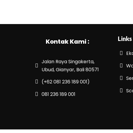
Links
Kontak Kami :
Ek
Jalan Raya Singakerta,
Wa
Ubud, Gianyar, Bali 80571
Se
(+62 081 236 189 001)
Sc
081 236 189 001