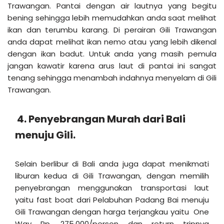
Trawangan. Pantai dengan air lautnya yang begitu
bening sehingga lebih memudahkan anda saat melihat
ikan dan terumbu karang. Di perairan Gili Trawangan
anda dapat melihat ikan nemo atau yang lebih dikenal
dengan ikan badut. Untuk anda yang masih pemula
jangan kawatir karena arus laut di pantai ini sangat
tenang sehingga menambah indahnya menyelam di Gili
Trawangan.
4. Penyebrangan Murah dari Bali
menuju Gili.
Selain berlibur di Bali anda juga dapat menikmati
liburan kedua di Gili Trawangan, dengan memilih
penyebrangan menggunakan transportasi laut
yaitu fast boat dari Pelabuhan Padang Bai menuju
Gili Trawangan dengan harga terjangkau yaitu One
Way Rp. 275.000/person dan return tripnya