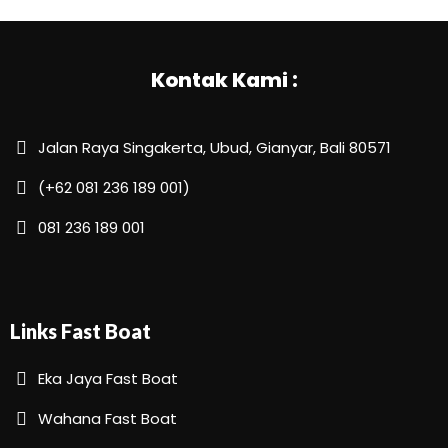
Kontak Kami :
Jalan Raya Singakerta, Ubud, Gianyar, Bali 80571
(+62 081 236 189 001)
081 236 189 001
Links Fast Boat
Eka Jaya Fast Boat
Wahana Fast Boat