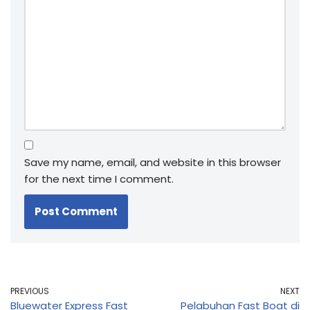
Save my name, email, and website in this browser
for the next time I comment.
PREVIOUS
NEXT
Bluewater Express Fast
Pelabuhan Fast Boat di