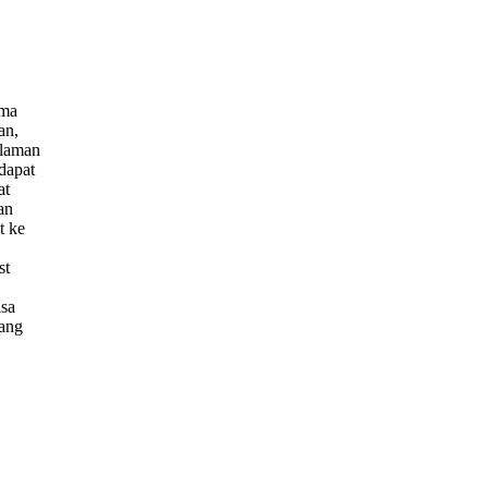
ama
an,
alaman
dapat
at
an
t ke
st
asa
yang