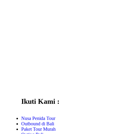
Ikuti Kami :
Nusa Penida Tour
Outbound di Bali
Paket Tour Murah