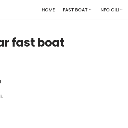
HOME
FAST BOAT
INFO GILI
ar fast boat
g
i.