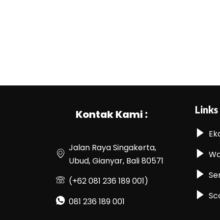
Links
Kontak Kami :
Ek
Jalan Raya Singakerta,
Wa
Ubud, Gianyar, Bali 80571
Se
(+62 081 236 189 001)
Sc
081 236 189 001