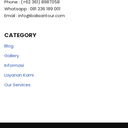
Phone : (+62 361) 8987058
Whatsapp : 081 236 189 001
Email : info@balisaritour.com
CATEGORY
Blog
Gallery
Informasi
Layanan Kami
Our Services