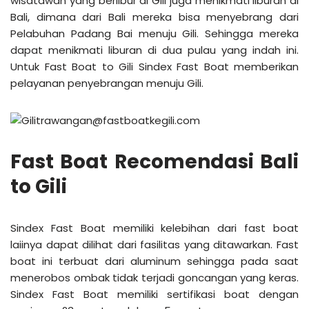
wisatawan yang berlibur di Gili juga menikmati liburan di
Bali, dimana dari Bali mereka bisa menyebrang dari
Pelabuhan Padang Bai menuju Gili. Sehingga mereka
dapat menikmati liburan di dua pulau yang indah ini.
Untuk Fast Boat to Gili Sindex Fast Boat memberikan
pelayanan penyebrangan menuju Gili.
Fast Boat Recomendasi Bali
to Gili
Sindex Fast Boat memiliki kelebihan dari fast boat
laiinya dapat dilihat dari fasilitas yang ditawarkan. Fast
boat ini terbuat dari aluminum sehingga pada saat
menerobos ombak tidak terjadi goncangan yang keras.
Sindex Fast Boat memiliki sertifikasi boat dengan