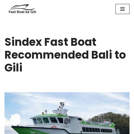
Skip
to
content
Sindex Fast Boat
Recommended Bali to
Gili