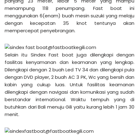
panjang 23 meter, lebar 5 meter yang mampu
menampung 118 penumpang. Fast boat ini
menggunakan 6(enam) buah mesin suzuki yang melaju
dengan kecepatan 35 knot tentunya akan
mempercepat penyebrangan.
Selain itu Sindex Fast boat juga dilengkapi dengan
fasilitas kenyamanan dan keamanan yang lengkap.
Dilengkapi dengan 2 buah Led TV 34 dan dilengkapi pula
dengan DVD player, 2 buah AC 3 PK, Wc yang bersih dan
kabin yang cukup luas. Untuk fasilitas keamanan
dilengkapi dengan navigasi dan komunikasi yang sudah
berstandar international. Waktu tempuh yang di
butuhkan dari Bali menuju Gili yaitu kurang lebih 1 jam 30
menit.