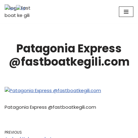
Skip
to
content
Patagonia Express
@fastboatkegili.com
Patagonia Express @fastboatkegili.com
PREVIOUS