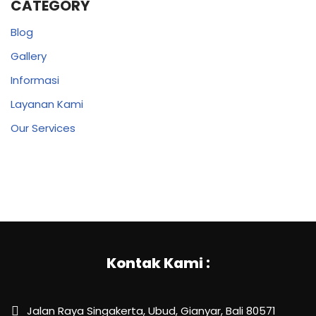
CATEGORY
Blog
Gallery
Informasi
Layanan Kami
Our Services
Kontak Kami :
Jalan Raya Singakerta, Ubud, Gianyar, Bali 80571