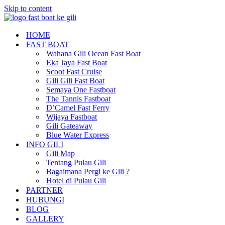
Skip to content
HOME
FAST BOAT
Wahana Gili Ocean Fast Boat
Eka Jaya Fast Boat
Scoot Fast Cruise
Gili Gili Fast Boat
Semaya One Fastboat
The Tannis Fastboat
D’Camel Fast Ferry
Wijaya Fastboat
Gili Gateaway
Blue Water Express
INFO GILI
Gili Map
Tentang Pulau Gili
Bagaimana Pergi ke Gili ?
Hotel di Pulau Gili
PARTNER
HUBUNGI
BLOG
GALLERY