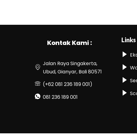
Links
Kontak Kami :
Ek
Jalan Raya Singakerta,
Wa
Ubud, Gianyar, Bali 80571
Se
(+62 081 236 189 001)
Sc
081 236 189 001