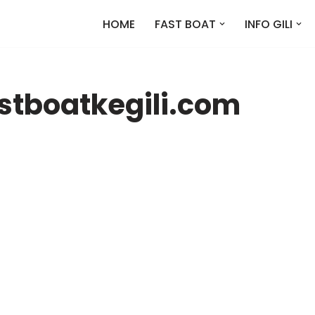
HOME
FAST BOAT
INFO GILI
tboatkegili.com